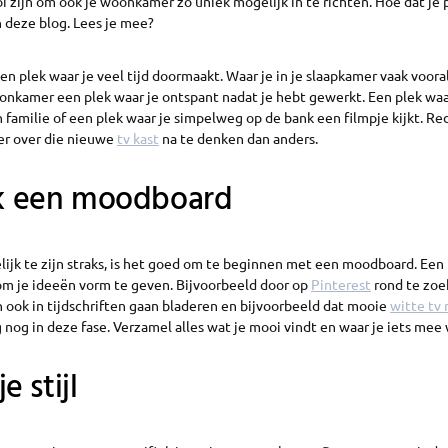
i zijn om ook je woonkamer zo uniek mogelijk in te richten. Hoe dat je 
n deze blog. Lees je mee?
n plek waar je veel tijd doormaakt. Waar je in je slaapkamer vaak voora
woonkamer een plek waar je ontspant nadat je hebt gewerkt. Een plek w
 familie of een plek waar je simpelweg op de bank een filmpje kijkt. 
ger over die nieuwe
tv kast
na te denken dan anders.
k een moodboard
ijk te zijn straks, is het goed om te beginnen met een moodboard. Een
om je ideeën vorm te geven. Bijvoorbeeld door op
Pinterest
rond te zoe
 ook in tijdschriften gaan bladeren en bijvoorbeeld dat mooie
witte tv
 nog in deze fase. Verzamel alles wat je mooi vindt en waar je iets mee 
e stijl