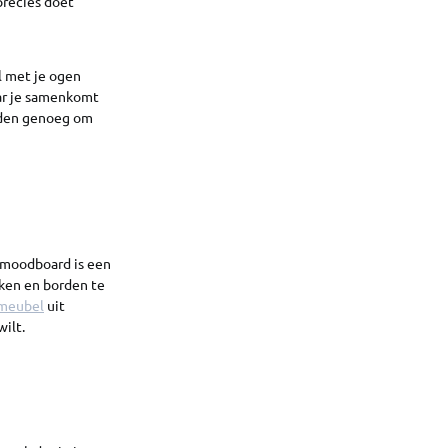
precies doet
l met je ogen
aar je samenkomt
Reden genoeg om
 moodboard is een
ken en borden te
 meubel
uit
wilt.