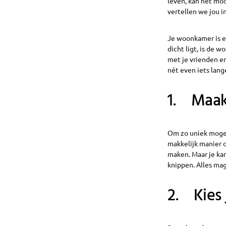
leven, kan het moo
vertellen we jou i
Je woonkamer is ee
dicht ligt, is de 
met je vrienden en
nét even iets lan
1. Maa
Om zo uniek mogel
makkelijk manier 
maken. Maar je kan
knippen. Alles mag
2. Kies j