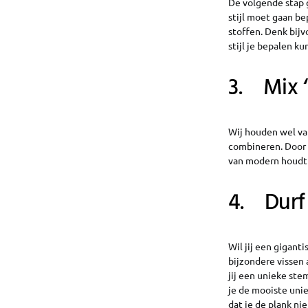
De volgende stap g
stijl moet gaan be
stoffen. Denk bijv
stijl je bepalen k
3. Mix 
Wij houden wel van
combineren. Door a
van modern houdt k
4. Durf
Wil jij een gigant
bijzondere vissen
jij een unieke st
je de mooiste unie
dat je de plank ni