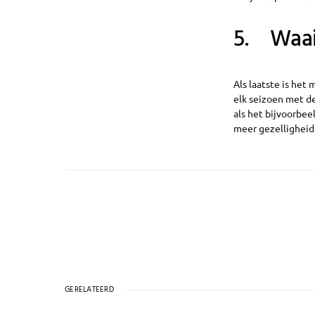
5. Waai
Als laatste is he
elk seizoen met d
als het bijvoorbe
meer gezelligheid.
GERELATEERD