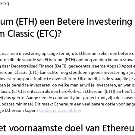
(ETC).
eum (ETH) een Betere Investering
 Classic (ETC)?
t naar een investering op lange termijn, is Ethereum zeker een betere o
toren die de waarde van Ethereum (ETH) omhoog zouden kunnen stuwen
naar Decentralised Finance (DeFi), gedecentraliseerde Apps (DApps) 
hereum Classic (ETC) kan echter nog steeds een goede investering zijn a
investeringsportefeuille te diversifiëren. Uiteindelijk is de vraag die j
ben je bereid te investeren, op welke manier wil je investeren, en wat is 
lassic (ETC) is ontstaan als een hard-fork van Ethereum (ETH) en heeft
) dus geërfd. Aangezien de community het project runt, zijn de kansen 
updates minimaal. Dit maakt Ethereum een veel betere optie voor lang
l je Ethereum kopen?
Creëer je account hier
!
et voornaamste doel van Ethere