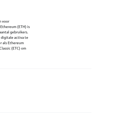
m voor
n Ethereum (ETH) is
aantal gebruikers.
digitale activa te
r als Ethereum
 Classic (ETC) om