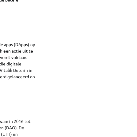
de apps (DApps) op
h een actie uit te
wordt voldaan.
ie digitale
italik Buterin in
werd gelanceerd op
kwam in 2016 tot
on (DAO). De
 (ETH) en