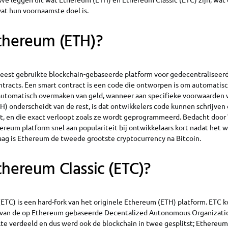
wat hun voornaamste doel is.
thereum (ETH)?
eest gebruikte blockchain-gebaseerde platform voor gedecentraliseer
ntracts. Een smart contract is een code die ontworpen is om automatisc
 automatisch overmaken van geld, wanneer aan specifieke voorwaarden 
 onderscheidt van de rest, is dat ontwikkelers code kunnen schrijven d
, en die exact verloopt zoals ze wordt geprogrammeerd. Bedacht door V
ereum platform snel aan populariteit bij ontwikkelaars kort nadat het 
daag is Ethereum de tweede grootste cryptocurrency na Bitcoin.
thereum Classic (ETC)?
(ETC) is een hard-fork van het originele Ethereum (ETH) platform. ETC 
k van de op Ethereum gebaseerde Decentalized Autonomous Organizati
e verdeeld en dus werd ook de blockchain in twee gesplitst; Ethereum