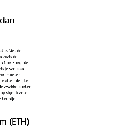
 dan
ptie. Met de
 zoals de
en Non-Fungible
ls je van plan
e zou moeten
je uiteindelijke
 de zwakke punten
op significante
e termijn
um (ETH)