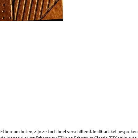
thereum heten, zijn ze toch heel verschillend. In dit artikel bespreke
 We leggen uit wat Ethereum (ETH) en Ethereum Classic (ETC) zijn, wat