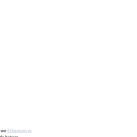
n we
Ethereum vs
 de betere