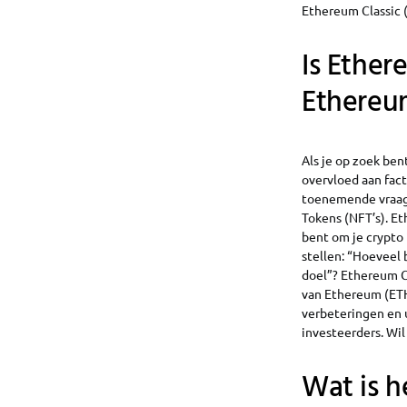
Ethereum Classic 
Is Ether
Ethereum
Als je op zoek ben
overvloed aan fac
toenemende vraag 
Tokens (NFT’s). Et
bent om je crypto 
stellen: “Hoeveel 
doel”? Ethereum C
van Ethereum (ETH
verbeteringen en 
investeerders. Wi
Wat is h