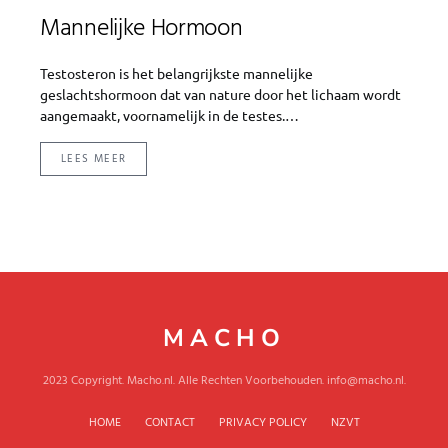
Mannelijke Hormoon
Testosteron is het belangrijkste mannelijke
geslachtshormoon dat van nature door het lichaam wordt
aangemaakt, voornamelijk in de testes.…
LEES MEER
MACHO
2023 Copyright. Macho.nl. Alle Rechten Voorbehouden. info@macho.nl.
HOME
CONTACT
PRIVACY POLICY
NZVT