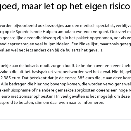
oed, maar let op het eigen risico
worden bijvoorbeeld ook bezoekjes aan een medisch specialist, verblijve
org op de Spoedeisende Hulp en ambulancevervoer vergoed. Ook veel m
 geestelijke gezondheidszorg zijn in het pakket opgenomen, net als v
ndicaptenzorg en veel hulpmiddelen. Een flinke lijst, maar zoals geze
vallen wel net iets anders dan bij de huisarts het geval is.
oekje aan de huisarts nooit zorgen hoeft te hebben over een eventuele 
zaken die uit het basispakket vergoed worden wel het geval. Hierbij ge
022 385 euro. Dat betekent dat je de eerste 385 euro die je aan deze k
. Alle bedragen die hier nog bovenop komen, die worden vervolgens wel
ekenhuisopname of na andere gemaakte zorgkosten opeens een hoge re
 euro niet zomaar ophoesten? In veel gevallen is het mogelijk om deze 
spreid te betalen, slim om daar even naar te informeren.