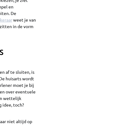
kiezen, je ziet
mpel en
uiten. De
keraar
weet je van
 zitten in de vorm
s
 af te sluiten, is
 De huisarts wordt
rlener moet je bij
ken over eventuele
n wettelijk
g idee, toch?
ar niet altijd op