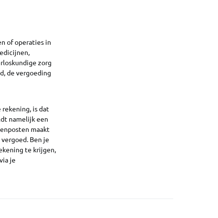
n of operaties in
edicijnen,
erloskundige zorg
gd, de vergoeding
rekening, is dat
ldt namelijk een
ostenposten maakt
 vergoed. Ben je
kening te krijgen,
via je