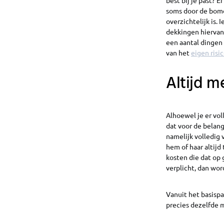
best bij je past? E
soms door de bomen
overzichtelijk is.
dekkingen hiervan z
een aantal dingen 
van het
eigen risi
Altijd m
Alhoewel je er vol
dat voor de belang
namelijk volledig 
hem of haar altij
kosten die dat op 
verplicht, dan wor
Vanuit het basispa
precies dezelfde ma