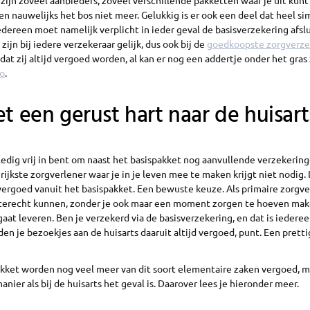
r zijn zoveel aanbieders, zoveel verschillende pakketten waar je uit kunt 
 nauwelijks het bos niet meer. Gelukkig is er ook een deel dat heel si
 Iedereen moet namelijk verplicht in ieder geval de basisverzekering afsl
ijn bij iedere verzekeraar gelijk, dus ook bij de
goedkoopste zorgverze
dat zij altijd vergoed worden, al kan er nog een addertje onder het gras
co
.
et een gerust hart naar de huisart
ledig vrij in bent om naast het basispakket nog aanvullende verzekeringen
rijkste zorgverlener waar je in je leven mee te maken krijgt niet nodig.
vergoed vanuit het basispakket. Een bewuste keuze. Als primaire zorgve
d terecht kunnen, zonder je ook maar een moment zorgen te hoeven ma
gaat leveren. Ben je verzekerd via de basisverzekering, en dat is iederee
den je bezoekjes aan de huisarts daaruit altijd vergoed, punt. Een pretti
kket worden nog veel meer van dit soort elementaire zaken vergoed, ma
nier als bij de huisarts het geval is. Daarover lees je hieronder meer.