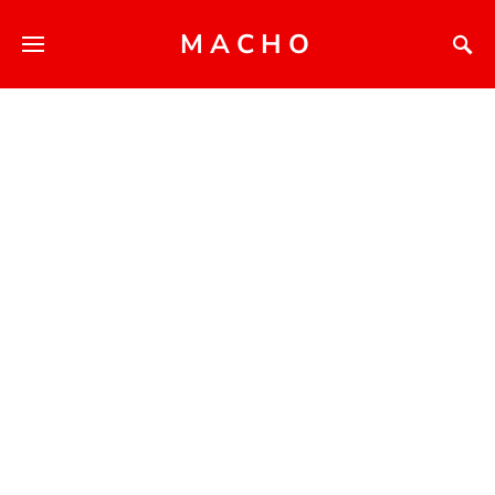
MACHO