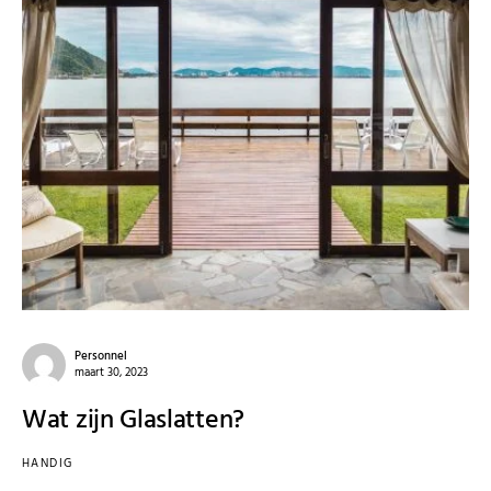
Personnel
maart 30, 2023
Wat zijn Glaslatten?
HANDIG