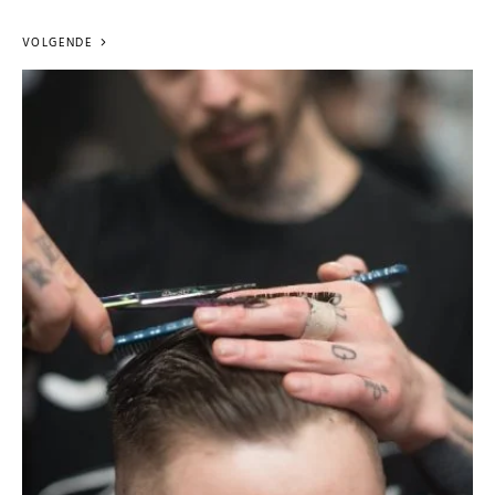
VOLGENDE