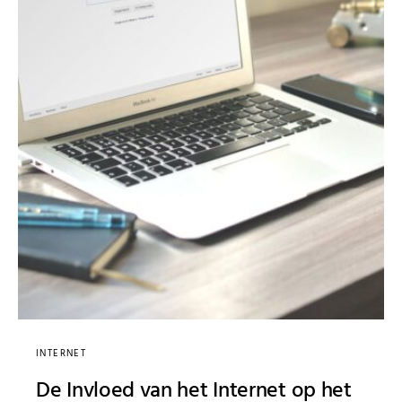
INTERNET
De Invloed van het Internet op het