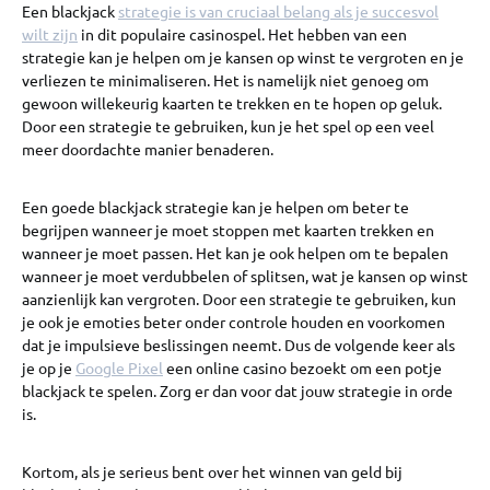
Een blackjack
strategie is van cruciaal belang als je succesvol
wilt zijn
in dit populaire casinospel. Het hebben van een
strategie kan je helpen om je kansen op winst te vergroten en je
verliezen te minimaliseren. Het is namelijk niet genoeg om
gewoon willekeurig kaarten te trekken en te hopen op geluk.
Door een strategie te gebruiken, kun je het spel op een veel
meer doordachte manier benaderen.
Een goede blackjack strategie kan je helpen om beter te
begrijpen wanneer je moet stoppen met kaarten trekken en
wanneer je moet passen. Het kan je ook helpen om te bepalen
wanneer je moet verdubbelen of splitsen, wat je kansen op winst
aanzienlijk kan vergroten. Door een strategie te gebruiken, kun
je ook je emoties beter onder controle houden en voorkomen
dat je impulsieve beslissingen neemt. Dus de volgende keer als
je op je
Google Pixel
een online casino bezoekt om een potje
blackjack te spelen. Zorg er dan voor dat jouw strategie in orde
is.
Kortom, als je serieus bent over het winnen van geld bij