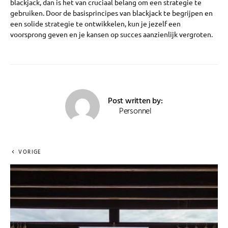
blackjack, dan is het van cruciaal belang om een strategie te
gebruiken. Door de basisprincipes van blackjack te begrijpen en
een solide strategie te ontwikkelen, kun je jezelf een
voorsprong geven en je kansen op succes aanzienlijk vergroten.
Post written by:
Personnel
VORIGE