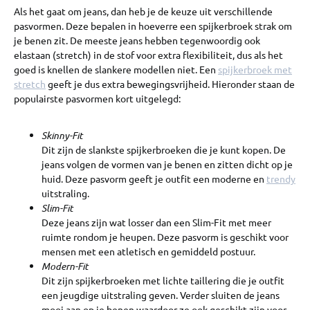
Als het gaat om jeans, dan heb je de keuze uit verschillende
pasvormen. Deze bepalen in hoeverre een spijkerbroek strak om
je benen zit. De meeste jeans hebben tegenwoordig ook
elastaan (stretch) in de stof voor extra flexibiliteit, dus als het
goed is knellen de slankere modellen niet. Een
spijkerbroek met
stretch
geeft je dus extra bewegingsvrijheid. Hieronder staan de
populairste pasvormen kort uitgelegd:
Skinny-Fit
Dit zijn de slankste spijkerbroeken die je kunt kopen. De
jeans volgen de vormen van je benen en zitten dicht op je
huid. Deze pasvorm geeft je outfit een moderne en
trendy
uitstraling.
Slim-Fit
Deze jeans zijn wat losser dan een Slim-Fit met meer
ruimte rondom je heupen. Deze pasvorm is geschikt voor
mensen met een atletisch en gemiddeld postuur.
Modern-Fit
Dit zijn spijkerbroeken met lichte taillering die je outfit
een jeugdige uitstraling geven. Verder sluiten de jeans
mooi aan op je benen waardoor ze ook geschikt zijn voor