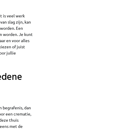
 is veel werk
an slag zijn, kan
t worden. Een
n worden. Je kunt
aar en voor alles
iezen of juist
or jullie
ledene
n begrafenis, dan
voor een crematie,
deze thuis
 eens met de