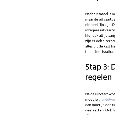
Nadat iemand is o
maar de uitvaartv
dit heel fijn zijn
integere uitvaart
hier ook altijd aa
zijn er ook altern
alles uit de kast 
financieel haalbaar
Stap 3: 
regelen
Na de uitvaart wor
moet je
grafdelve
dan moet je een ur
neerzetten. Ook h