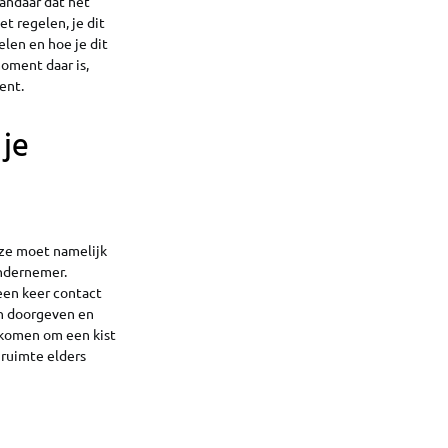
andaar dat het
t regelen, je dit
elen en hoe je dit
moment daar is,
ent.
 je
eze moet namelijk
ondernemer.
 een keer contact
n doorgeven en
komen om een kist
 ruimte elders