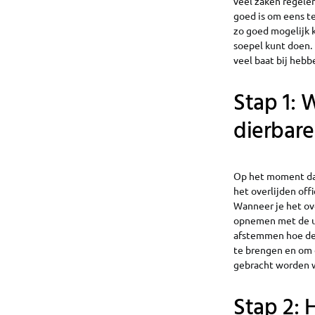
veel zaken regele
goed is om eens te
zo goed mogelijk k
soepel kunt doen. 
veel baat bij heb
Stap 1: 
dierbare
Op het moment dat 
het overlijden off
Wanneer je het ove
opnemen met de ui
afstemmen hoe de u
te brengen en om 
gebracht worden w
Stap 2: 