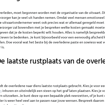
verleden, moet begonnen worden met de organisatie van de uitvaart. Dit
erzorger kan je veel uit handen nemen. Omdat veel mensen emotioneel v
. De uitvaartondernemer weet ook precies wat er allemaal geregeld moe
verzorger zal bovendien met je bespreken welke kosten gemaakt moete
ngeven dat je de kosten beperkt wilt houden. Alles is namelijk bespreekb
atieven te bedenken. Je kunt bijvoorbeeld voor een eenvoudig afscheid k
halen. Doe vooral wat het beste bij de overledene paste en sowieso wat vo
 is.
De laatste rustplaats van de over
dt de overledene naar diens laatste rustplaats gebracht. Kies je voor ee
rs
inhuren en uiteindelijk een steen op het graf laten plaatsen. Kies je 
n uitzoeken. Je kunt deze op een bepaalde plek neerzetten, of je kunt 
ier is weer heel veel aan te passen naar jouw wensen. Bespreek daarom