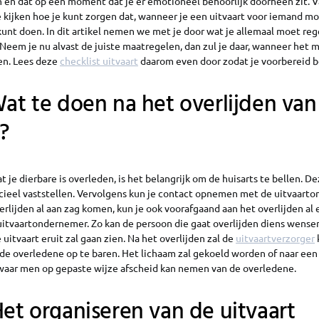
n en dat op een moment dat je er emotioneel behoorlijk doorheen zit. V
 kijken hoe je kunt zorgen dat, wanneer je een uitvaart voor iemand moe
unt doen. In dit artikel nemen we met je door wat je allemaal moet reg
Neem je nu alvast de juiste maatregelen, dan zul je daar, wanneer het 
ben. Lees deze
checklist uitvaart
daarom even door zodat je voorbereid b
Wat te doen na het overlijden van
?
je dierbare is overleden, is het belangrijk om de huisarts te bellen. D
icieel vaststellen. Vervolgens kun je contact opnemen met de uitvaart
rlijden al aan zag komen, kun je ook voorafgaand aan het overlijden al
tvaartondernemer. Zo kan de persoon die gaat overlijden diens wense
itvaart eruit zal gaan zien. Na het overlijden zal de
uitvaartverzorger
de overledene op te baren. Het lichaam zal gekoeld worden of naar een
aar men op gepaste wijze afscheid kan nemen van de overledene.
Het organiseren van de uitvaart