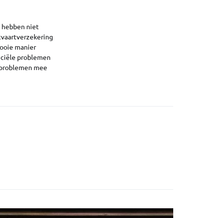
n hebben niet
itvaartverzekering
mooie manier
nciële problemen
el problemen mee