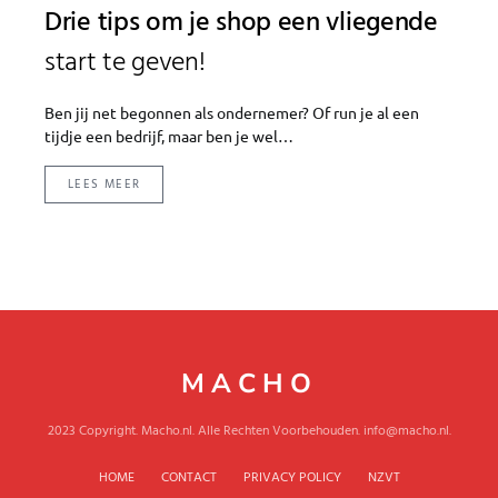
Drie tips om je shop een vliegende
start te geven!
Ben jij net begonnen als ondernemer? Of run je al een
tijdje een bedrijf, maar ben je wel…
LEES MEER
MACHO
2023 Copyright. Macho.nl. Alle Rechten Voorbehouden. info@macho.nl.
HOME
CONTACT
PRIVACY POLICY
NZVT