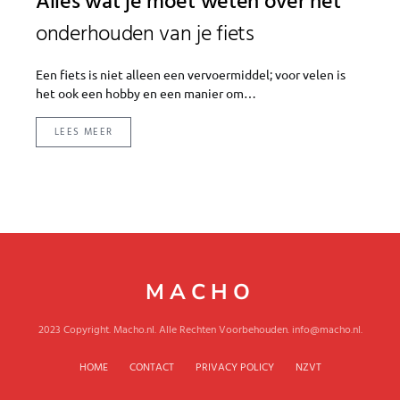
Alles wat je moet weten over het
onderhouden van je fiets
Een fiets is niet alleen een vervoermiddel; voor velen is
het ook een hobby en een manier om…
LEES MEER
MACHO
2023 Copyright. Macho.nl. Alle Rechten Voorbehouden. info@macho.nl.
HOME
CONTACT
PRIVACY POLICY
NZVT