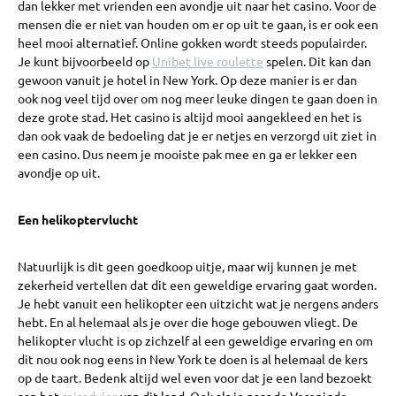
dan lekker met vrienden een avondje uit naar het casino. Voor de
mensen die er niet van houden om er op uit te gaan, is er ook een
heel mooi alternatief. Online gokken wordt steeds populairder.
Je kunt bijvoorbeeld op
Unibet live roulette
spelen. Dit kan dan
gewoon vanuit je hotel in New York. Op deze manier is er dan
ook nog veel tijd over om nog meer leuke dingen te gaan doen in
deze grote stad. Het casino is altijd mooi aangekleed en het is
dan ook vaak de bedoeling dat je er netjes en verzorgd uit ziet in
een casino. Dus neem je mooiste pak mee en ga er lekker een
avondje op uit.
Een helikoptervlucht
Natuurlijk is dit geen goedkoop uitje, maar wij kunnen je met
zekerheid vertellen dat dit een geweldige ervaring gaat worden.
Je hebt vanuit een helikopter een uitzicht wat je nergens anders
hebt. En al helemaal als je over die hoge gebouwen vliegt. De
helikopter vlucht is op zichzelf al een geweldige ervaring en om
dit nou ook nog eens in New York te doen is al helemaal de kers
op de taart. Bedenk altijd wel even voor dat je een land bezoekt
aan het
reisadvies
van dit land. Ook als je naar de Verenigde