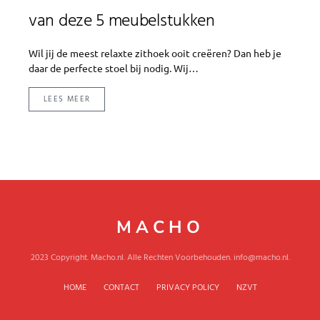
van deze 5 meubelstukken
Wil jij de meest relaxte zithoek ooit creëren? Dan heb je
daar de perfecte stoel bij nodig. Wij…
LEES MEER
MACHO
2023 Copyright. Macho.nl. Alle Rechten Voorbehouden. info@macho.nl.
HOME
CONTACT
PRIVACY POLICY
NZVT