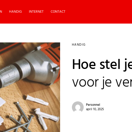
N
HANDIG
INTERNET
CONTACT
HANDIG
Hoe stel 
voor je v
Personnel
april 10, 2025