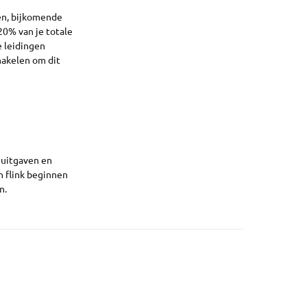
en, bijkomende
20% van je totale
e leidingen
hakelen om dit
e uitgaven en
en flink beginnen
n.