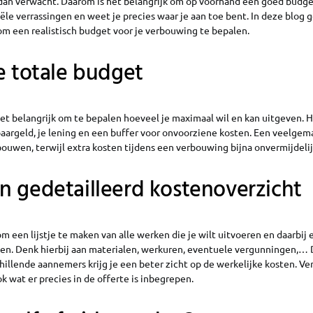
dan verwacht. Daarom is het belangrijk om op voorhand een goed budget
ële verrassingen en weet je precies waar je aan toe bent. In deze blog 
om een realistisch budget voor je verbouwing te bepalen.
e totale budget
 het belangrijk om te bepalen hoeveel je maximaal wil en kan uitgeven. H
aargeld, je lening en een buffer voor onvoorziene kosten. Een veelgem
ouwen, terwijl extra kosten tijdens een verbouwing bijna onvermijdelijk
 gedetailleerd kostenoverzicht
om een lijstje te maken van alle werken die je wilt uitvoeren en daarbij 
en. Denk hierbij aan materialen, werkuren, eventuele vergunningen,… 
chillende aannemers krijg je een beter zicht op de werkelijke kosten. Ver
ok wat er precies in de offerte is inbegrepen.