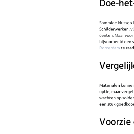
Doe-het-
Sommige klussen ka
Schilderwerken, vl
centen. Maar voor 
bijvoorbeeld een v
Rotterdam
te raad
Vergelij
Materialen kunnen
optie, maar vergel
wachten op solden
een stuk goedkope
Voorzie 