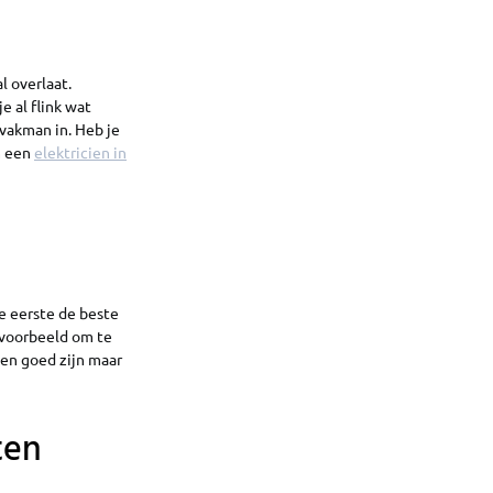
l overlaat.
e al flink wat
 vakman in. Heb je
m een
elektricien in
e eerste de beste
ijvoorbeeld om te
en goed zijn maar
ten