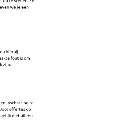
 op te stellen. Zo
geven we je een
ou hierbij
aakte fout is om
 zijn.
een inschatting te
Door offertes op
gelijk niet alleen