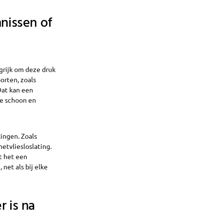
nnissen of
grijk om deze druk
orten, zoals
Dat kan een
ze schoon en
kingen. Zoals
etvliesloslating.
t het een
net als bij elke
r is na