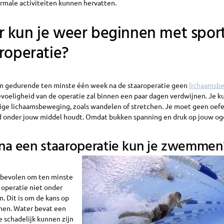
ormale activiteiten kunnen hervatten.
 kun je weer beginnen met spor
roperatie?
m gedurende ten minste één week na de staaroperatie geen
lichaamsb
voeligheid van de operatie zal binnen een paar dagen verdwijnen. Je 
tige lichaamsbeweging, zoals wandelen of stretchen. Je moet geen oe
d onder jouw middel houdt. Omdat bukken spanning en druk op jouw og
na een staaroperatie kun je zwemmen
nbevolen om ten minste
operatie niet onder
 Dit is om de kans op
inen. Water bevat een
e schadelijk kunnen zijn