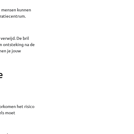
te mensen kunnen
eratiecentrum.
verwijd. De bril
n ontsteking na de
nnen je jouw
e
orkomen het risico
pels moet