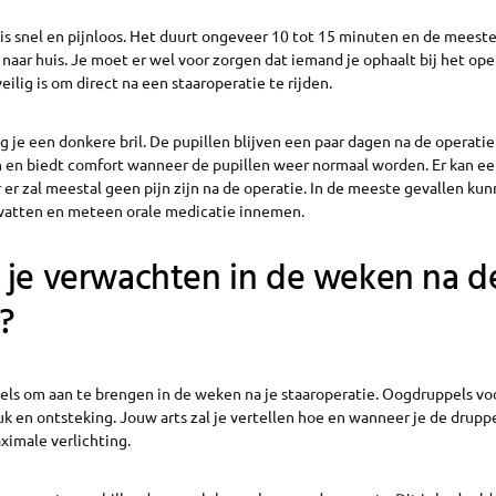
 is snel en pijnloos. Het duurt ongeveer 10 tot 15 minuten en de mees
 naar huis. Je moet er wel voor zorgen dat iemand je ophaalt bij het op
ilig is om direct na een staaroperatie te rijden.
jg je een donkere bril. De pupillen blijven een paar dagen na de operatie 
 en biedt comfort wanneer de pupillen weer normaal worden. Er kan ee
r er zal meestal geen pijn zijn na de operatie. In de meeste gevallen ku
vatten en meteen orale medicatie innemen.
 je verwachten in de weken na d
?
pels om aan te brengen in de weken na je staaroperatie. Oogdruppels vo
uk en ontsteking. Jouw arts zal je vertellen hoe en wanneer je de drup
ximale verlichting.