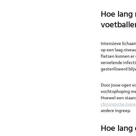
Hoe lang 
voetballe
Intensieve lichaam
op een laag niveau
fietsen kunnen er 
vervelende infecti
gesteriliseerd bli
Door jouw ogen vol
vochtophoping met 
Hoewel een staarop
chirurgische ingr
andere ingreep.
Hoe lang 