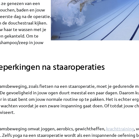
s ze genezen van een
douchen, baden en jouw
eerste dag na de operatie.
n de douchestraal kijken.
uw haar te wassen met je
en gekanteld. Om te
 shampoo/zeep in jouw
eperkingen na staaroperaties
amsbeweging, zoals fietsen na een staaroperatie, moet je gedurende mi
De gevoeligheid in jouw ogen duurt meestal een paar dagen. Daarom ku
 in staat bent om jouw normale routine op te pakken. Het is echter erg
 wachten voordat je een zware inspanning gaat doen. Of totdat jouw ch
viseert.
aamsbeweging omvat joggen, aerobics, gewichtheffen,
krachttraining
, 
z. Zelfs yoga na een staaroperatie wordt als een inspannende oefening