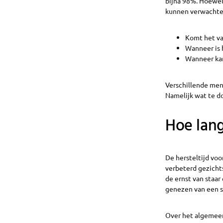
bijna 98%. Hoewel 
kunnen verwachte
Komt het va
Wanneer is 
Wanneer kan
Verschillende men
Namelijk wat te 
Hoe lang
De hersteltijd voo
verbeterd gezichts
de ernst van staar
genezen van een s
Over het algemeen