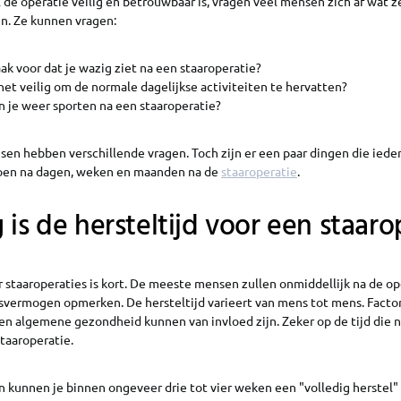
de operatie veilig en betrouwbaar is, vragen veel mensen zich af wat 
n. Ze kunnen vragen:
ak voor dat je wazig ziet na een staaroperatie?
het veilig om de normale dagelijkse activiteiten te hervatten?
 je weer sporten na een staaroperatie?
sen hebben verschillende vragen. Toch zijn er een paar dingen die ied
doen na dagen, weken en maanden na de
staaroperatie
.
 is de hersteltijd voor een staaro
r staaroperaties is kort. De meeste mensen zullen onmiddellijk na de o
vermogen opmerken. De hersteltijd varieert van mens tot mens. Factore
 en algemene gezondheid kunnen van invloed zijn. Zeker op de tijd die n
taaroperatie.
 kunnen je binnen ongeveer drie tot vier weken een "volledig herstel"