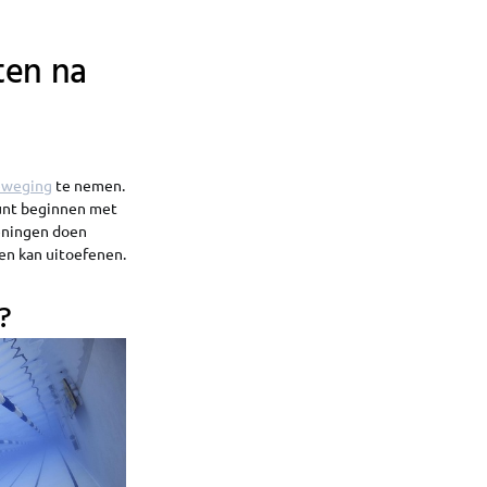
ten na
eweging
te nemen.
kunt beginnen met
feningen doen
en kan uitoefenen.
?