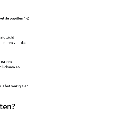
el de pupillen 1-2
zig zicht
en duren voordat
 na een
md lichaam en
Als het wazig zien
hten?