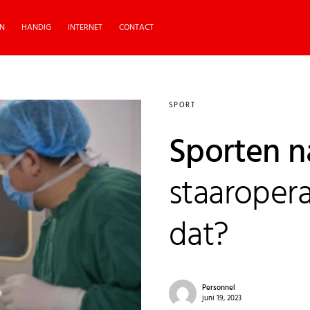
N
HANDIG
INTERNET
CONTACT
SPORT
Sporten n
staaroper
dat?
Personnel
juni 19, 2023