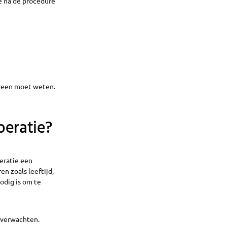
ze na de procedure
ereen moet weten.
peratie?
peratie een
n zoals leeftijd,
odig is om te
 verwachten.