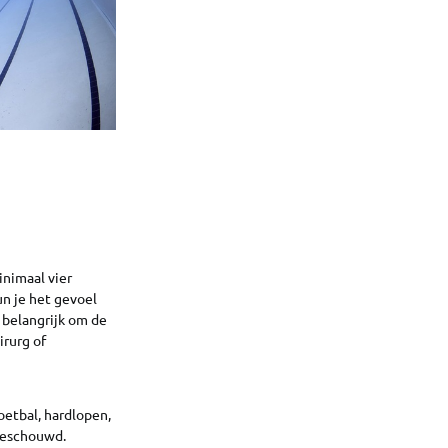
nimaal vier
n je het gevoel
 belangrijk om de
irurg of
voetbal, hardlopen,
 beschouwd.