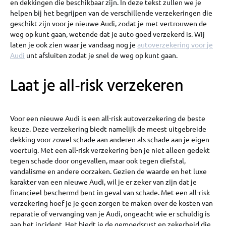
en dekkingen die beschikbaar zijn. In deze tekst zullen we je
helpen bij het begrijpen van de verschillende verzekeringen die
geschikt zijn voor je nieuwe Audi, zodat je met vertrouwen de
weg op kunt gaan, wetende dat je auto goed verzekerd is. Wij
laten je ook zien waar je vandaag nog je
autoverzekering voor je
Audi
unt afsluiten zodat je snel de weg op kunt gaan.
Laat je all-risk verzekeren
Voor een nieuwe Audi is een all-risk autoverzekering de beste
keuze. Deze verzekering biedt namelijk de meest uitgebreide
dekking voor zowel schade aan anderen als schade aan je eigen
voertuig. Met een all-risk verzekering ben je niet alleen gedekt
tegen schade door ongevallen, maar ook tegen diefstal,
vandalisme en andere oorzaken. Gezien de waarde en het luxe
karakter van een nieuwe Audi, wil je er zeker van zijn dat je
financieel beschermd bent in geval van schade. Met een all-risk
verzekering hoef je je geen zorgen te maken over de kosten van
reparatie of vervanging van je Audi, ongeacht wie er schuldig is
aan het incident. Het biedt je de gemoedsrust en zekerheid die