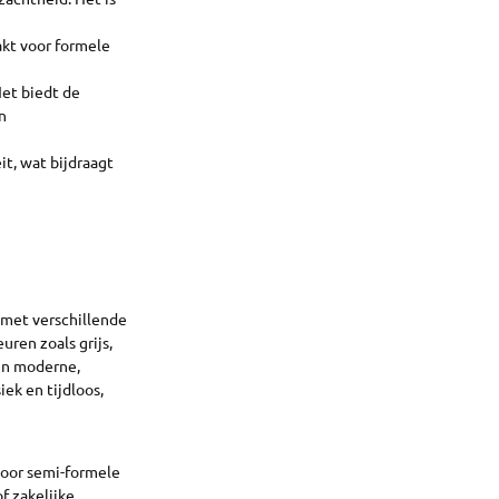
akt voor formele
Het biedt de
n
eit, wat bijdraagt
 met verschillende
uren zoals grijs,
een moderne,
iek en tijdloos,
 voor semi-formele
f zakelijke