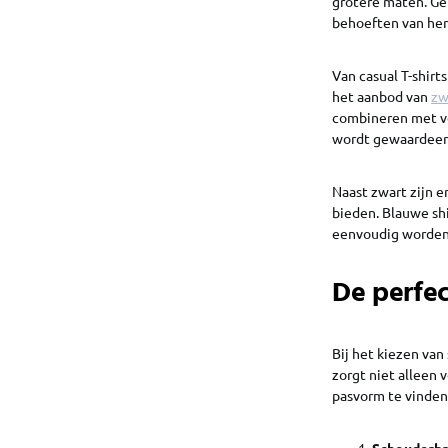
grotere maten. Ge
behoeften van her
Van casual T-shirt
het aanbod van
zw
combineren met ve
wordt gewaardeer
Naast zwart zijn e
bieden. Blauwe shi
eenvoudig worden 
De perfec
Bij het kiezen van
zorgt niet alleen v
pasvorm te vinden
Schouderbr