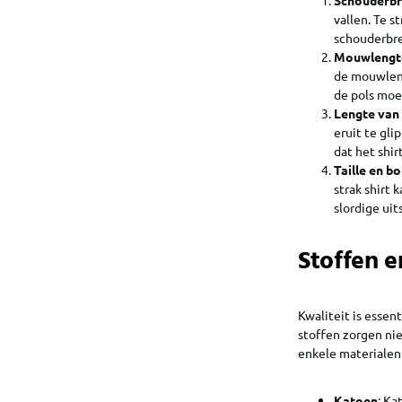
vallen. Te s
schouderbre
Mouwlengt
de mouwleng
de pols moe
Lengte van 
eruit te gli
dat het shirt
Taille en bo
strak shirt 
slordige uit
Stoffen e
Kwaliteit is essen
stoffen zorgen ni
enkele materialen 
Katoen
: Ka