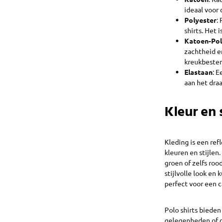
ideaal voor 
Polyester
:
shirts. Het 
Katoen-Pol
zachtheid 
kreukbesten
Elastaan
: E
aan het draa
Kleur en s
Kleding is een ref
kleuren en stijlen.
groen of zelfs roo
stijlvolle look en 
perfect voor een c
Polo shirts bieden
gelegenheden of c