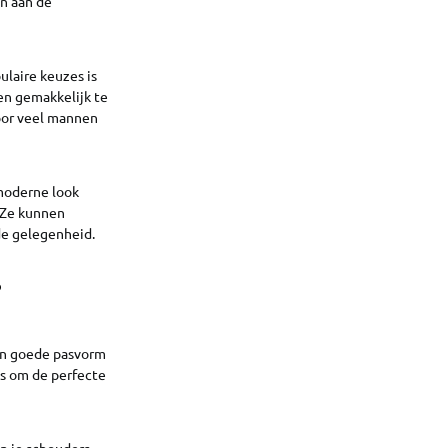
n aan de
ulaire keuzes is
 en gemakkelijk te
oor veel mannen
 moderne look
. Ze kunnen
de gelegenheid.
?
Een goede pasvorm
ips om de perfecte
an je schouders