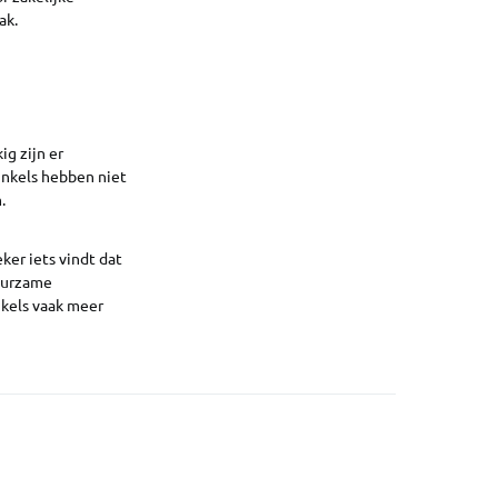
ak.
ig zijn er
inkels hebben niet
m.
ker iets vindt dat
duurzame
nkels vaak meer