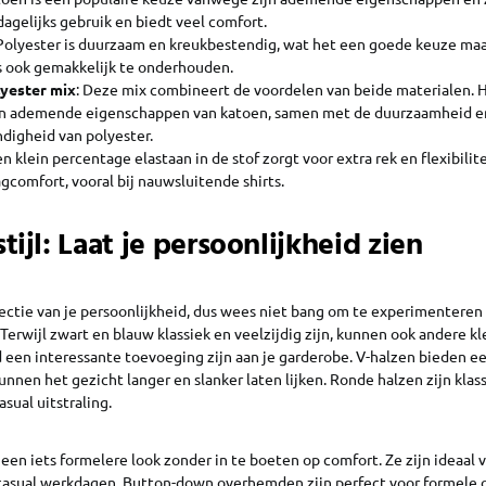
dagelijks gebruik en biedt veel comfort.
 Polyester is duurzaam en kreukbestendig, wat het een goede keuze ma
is ook gemakkelijk te onderhouden.
yester mix
: Deze mix combineert de voordelen van beide materialen. 
en ademende eigenschappen van katoen, samen met de duurzaamheid e
digheid van polyester.
en klein percentage elastaan in de stof zorgt voor extra rek en flexibilit
gcomfort, vooral bij nauwsluitende shirts.
tijl: Laat je persoonlijkheid zien
lectie van je persoonlijkheid, dus wees niet bang om te experimenteren
 Terwijl zwart en blauw klassiek en veelzijdig zijn, kunnen ook andere kle
d een interessante toevoeging zijn aan je garderobe. V-halzen bieden 
kunnen het gezicht langer en slanker laten lijken. Ronde halzen zijn klass
asual uitstraling.
 een iets formelere look zonder in te boeten op comfort. Ze zijn ideaal
asual werkdagen. Button-down overhemden zijn perfect voor formele o