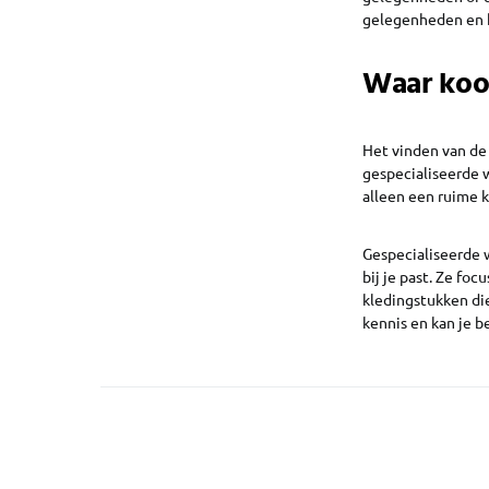
gelegenheden en k
Waar koop
Het vinden van de 
gespecialiseerde w
alleen een ruime k
Gespecialiseerde w
bij je past. Ze fo
kledingstukken di
kennis en kan je b