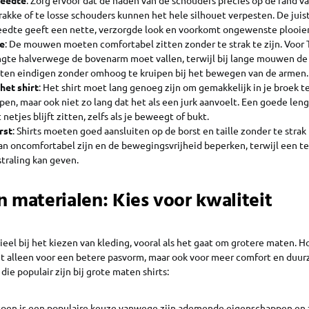
trakke of te losse schouders kunnen het hele silhouet verpesten. De juis
edte geeft een nette, verzorgde look en voorkomt ongewenste plooie
e
: De mouwen moeten comfortabel zitten zonder te strak te zijn. Voor T
te halverwege de bovenarm moet vallen, terwijl bij lange mouwen de
ten eindigen zonder omhoog te kruipen bij het bewegen van de armen.
het shirt
: Het shirt moet lang genoeg zijn om gemakkelijk in je broek 
ppen, maar ook niet zo lang dat het als een jurk aanvoelt. Een goede len
 netjes blijft zitten, zelfs als je beweegt of bukt.
rst
: Shirts moeten goed aansluiten op de borst en taille zonder te strak 
kan oncomfortabel zijn en de bewegingsvrijheid beperken, terwijl een te 
straling kan geven.
n materialen: Kies voor kwaliteit
tieel bij het kiezen van kleding, vooral als het gaat om grotere maten.
et alleen voor een betere pasvorm, maar ook voor meer comfort en duurz
die populair zijn bij grote maten shirts:
toen is een populaire keuze vanwege zijn ademende eigenschappen en z