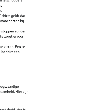
te
n.
-shirts geldt dat
 manchetten bij
te stoppen zonder
gte zorgt ervoor
te zitten. Een te
los shirt een
 Hoogwaardige
aamheid. Hier zijn
achtheid. Het is