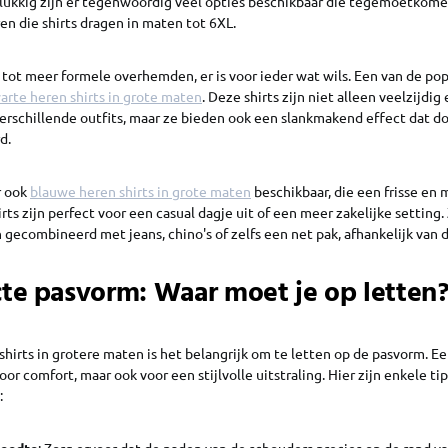
lukkig zijn er tegenwoordig veel opties beschikbaar die tegemoetkome
en die shirts dragen in maten tot 6XL.
s tot meer formele overhemden, er is voor ieder wat wils. Een van de pop
arte heren shirts in grote maten
. Deze shirts zijn niet alleen veelzijdig
rschillende outfits, maar ze bieden ook een slankmakend effect dat d
d.
r ook
blauwe heren shirts in grote maten
beschikbaar, die een frisse en
rts zijn perfect voor een casual dagje uit of een meer zakelijke setting
gecombineerd met jeans, chino's of zelfs een net pak, afhankelijk van 
te pasvorm: Waar moet je op letten
 shirts in grotere maten is het belangrijk om te letten op de pasvorm. 
oor comfort, maar ook voor een stijlvolle uitstraling. Hier zijn enkele t
:
eedte
: Zorg ervoor dat de naden van de schouders precies op de rand v