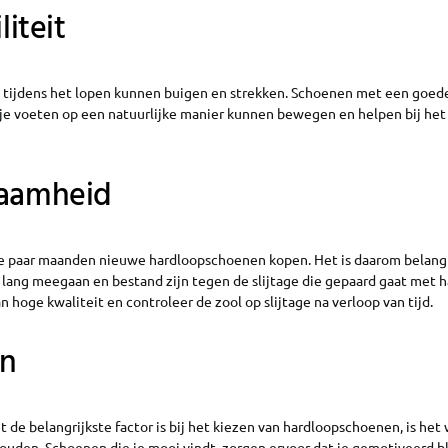
liteit
tijdens het lopen kunnen buigen en strekken. Schoenen met een goede 
 je voeten op een natuurlijke manier kunnen bewegen en helpen bij he
zaamheid
 paar maanden nieuwe hardloopschoenen kopen. Het is daarom belangr
 lang meegaan en bestand zijn tegen de slijtage die gepaard gaat met h
n hoge kwaliteit en controleer de zool op slijtage na verloop van tijd.
gn
 de belangrijkste factor is bij het kiezen van hardloopschoenen, is het
uden. Schoenen die je mooi vindt, zorgen ervoor dat je gemotiveerd bl