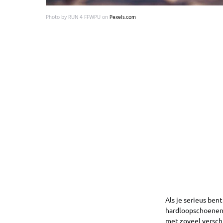
Photo by RUN 4 FFWPU on
Pexels.com
Als je serieus ben
hardloopschoenen 
met zoveel versch