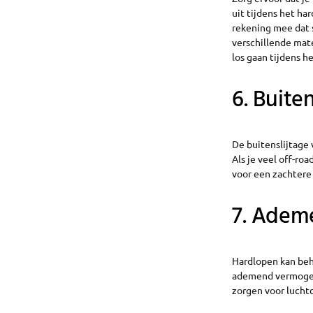
uit tijdens het ha
rekening mee dat 
verschillende maten
los gaan tijdens h
6. Buite
De buitenslijtage 
Als je veel off-roa
voor een zachtere 
7. Adem
Hardlopen kan beho
ademend vermogen
zorgen voor lucht