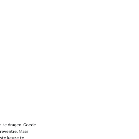
en te dragen. Goede
preventie. Maar
este keuze te