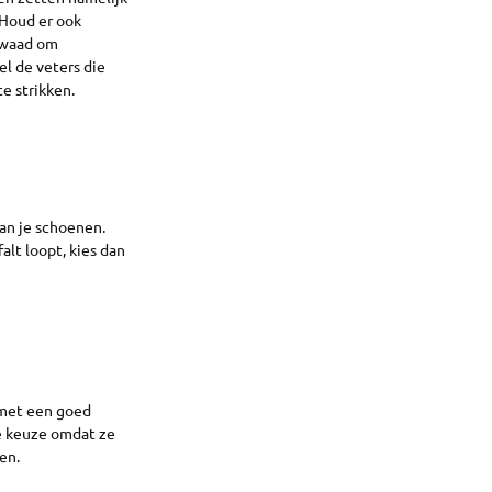
 Houd er ook
kwaad om
el de veters die
e strikken.
van je schoenen.
alt loopt, kies dan
 met een goed
e keuze omdat ze
en.