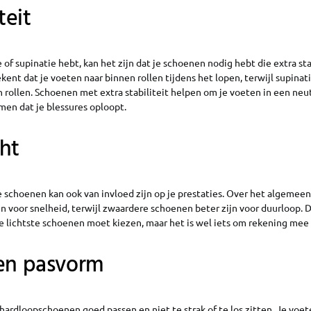
teit
 of supinatie hebt, kan het zijn dat je schoenen nodig hebt die extra sta
ent dat je voeten naar binnen rollen tijdens het lopen, terwijl supinat
 rollen. Schoenen met extra stabiliteit helpen om je voeten in een neut
en dat je blessures oploopt.
ht
 schoenen kan ook van invloed zijn op je prestaties. Over het algemeen 
n voor snelheid, terwijl zwaardere schoenen beter zijn voor duurloop. 
 de lichtste schoenen moet kiezen, maar het is wel iets om rekening mee
 en pasvorm
 hardloopschoenen goed passen en niet te strak of te los zitten. Je voe