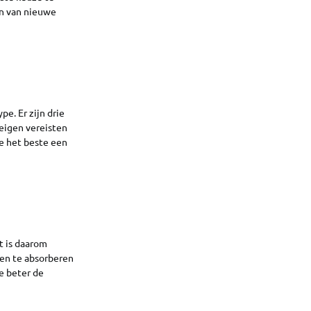
en van nieuwe
e. Er zijn drie
 eigen vereisten
je het beste een
t is daarom
en te absorberen
e beter de