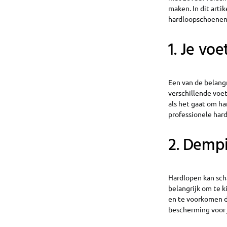
maken. In dit art
hardloopschoenen
1. Je vo
Een van de belangr
verschillende voet
als het gaat om ha
professionele har
2. Demp
Hardlopen kan scha
belangrijk om te 
en te voorkomen d
bescherming voor 