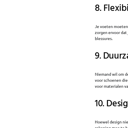
8. Flexibi
Je voeten moeten 
zorgen ervoor dat
blessures.
9. Duur
Niemand wil om de
voor schoenen die
voor materialen va
10. Desi
Hoewel design niet
rekening mee te ho