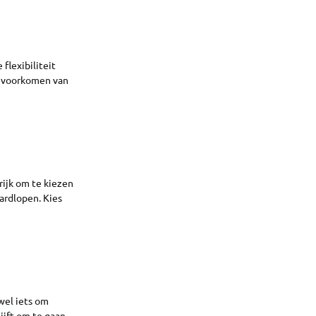
flexibiliteit
t voorkomen van
ijk om te kiezen
ardlopen. Kies
 wel iets om
ijft om te gaan