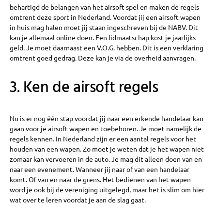
behartigd de belangen van het airsoft spel en maken de regels
omtrent deze sport in Nederland. Voordat jij een airsoft wapen
in huis mag halen moet jij staan ingeschreven bij de NABV. Dit
kan je allemaal online doen. Een lidmaatschap kost je jaarlijks
geld. Je moet daarnaast een V.O.G. hebben. Dit is een verklaring
omtrent goed gedrag. Deze kan je via de overheid aanvragen.
3. Ken de airsoft regels
Nu is er nog één stap voordat jij naar een erkende handelaar kan
gaan voor je airsoft wapen en toebehoren. Je moet namelijk de
regels kennen. In Nederland zijn er een aantal regels voor het
houden van een wapen. Zo moet je weten dat je het wapen niet
zomaar kan vervoeren in de auto. Je mag dit alleen doen van en
naar een evenement. Wanneer jij naar of van een handelaar
komt. Of van en naar de grens. Het bedienen van het wapen
word je ook bij de vereniging uitgelegd, maar het is slim om hier
wat over te leren voordat je aan de slag gaat.