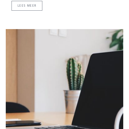
LEES MEER