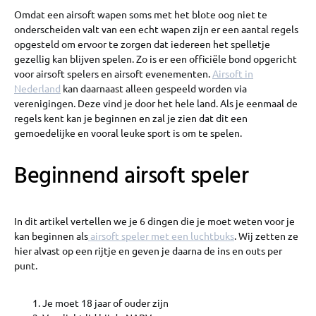
Omdat een airsoft wapen soms met het blote oog niet te
onderscheiden valt van een echt wapen zijn er een aantal regels
opgesteld om ervoor te zorgen dat iedereen het spelletje
gezellig kan blijven spelen. Zo is er een officiële bond opgericht
voor airsoft spelers en airsoft evenementen.
Airsoft in
Nederland
kan daarnaast alleen gespeeld worden via
verenigingen. Deze vind je door het hele land. Als je eenmaal de
regels kent kan je beginnen en zal je zien dat dit een
gemoedelijke en vooral leuke sport is om te spelen.
Beginnend airsoft speler
In dit artikel vertellen we je 6 dingen die je moet weten voor je
kan beginnen als
airsoft speler met een luchtbuks
. Wij zetten ze
hier alvast op een rijtje en geven je daarna de ins en outs per
punt.
Je moet 18 jaar of ouder zijn