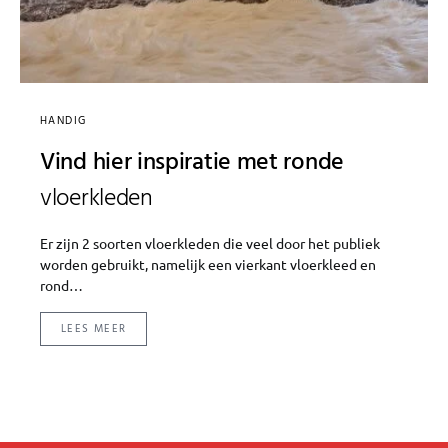
HANDIG
Vind hier inspiratie met ronde
vloerkleden
Er zijn 2 soorten vloerkleden die veel door het publiek
worden gebruikt, namelijk een vierkant vloerkleed en
rond…
LEES MEER