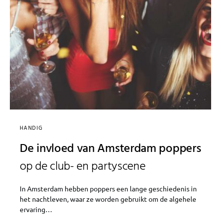
HANDIG
De invloed van Amsterdam poppers
op de club- en partyscene
In Amsterdam hebben poppers een lange geschiedenis in
het nachtleven, waar ze worden gebruikt om de algehele
ervaring…