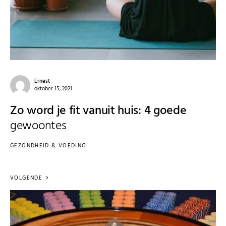
Ernest
oktober 15, 2021
Zo word je fit vanuit huis: 4 goede
gewoontes
GEZONDHEID & VOEDING
VOLGENDE