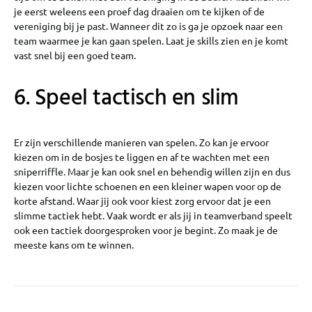
je eerst weleens een proef dag draaien om te kijken of de
vereniging bij je past. Wanneer dit zo is ga je opzoek naar een
team waarmee je kan gaan spelen. Laat je skills zien en je komt
vast snel bij een goed team.
6. Speel tactisch en slim
Er zijn verschillende manieren van spelen. Zo kan je ervoor
kiezen om in de bosjes te liggen en af te wachten met een
sniperriffle. Maar je kan ook snel en behendig willen zijn en dus
kiezen voor lichte schoenen en een kleiner wapen voor op de
korte afstand. Waar jij ook voor kiest zorg ervoor dat je een
slimme tactiek hebt. Vaak wordt er als jij in teamverband speelt
ook een tactiek doorgesproken voor je begint. Zo maak je de
meeste kans om te winnen.