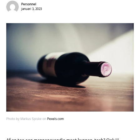
Personnel
januari 3, 2023
Photo by Markus Spiske on
Pexels.com
Af en toe een mannenavondje moet kunnen, toch? Ook jij