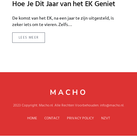
Hoe Je Dit Jaar van het EK Geniet
De komst van het EK, na een jaar te zijn uitgesteld, is
zeker iets om te vieren. Zelfs…
LEES MEER
MACHO
2023 Copyright. Macho.nl. Alle Rechten Voorbehouden. info@macho.nl.
HOME
CONTACT
PRIVACY POLICY
NZVT