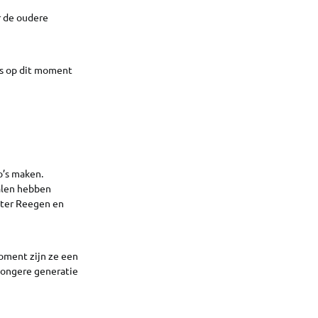
r de oudere
ers op dit moment
o’s maken.
alen hebben
o ter Reegen en
moment zijn ze een
jongere generatie