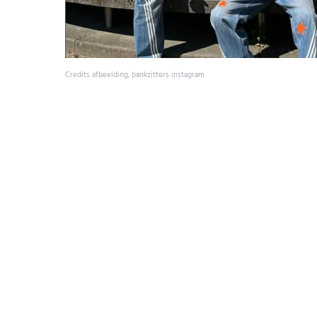
Credits afbeelding; bankzitters instagram