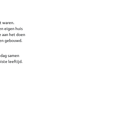
t waren.
en eigen huis
e aan het doen
een gebouwd.
e dag samen
ste leeftijd.