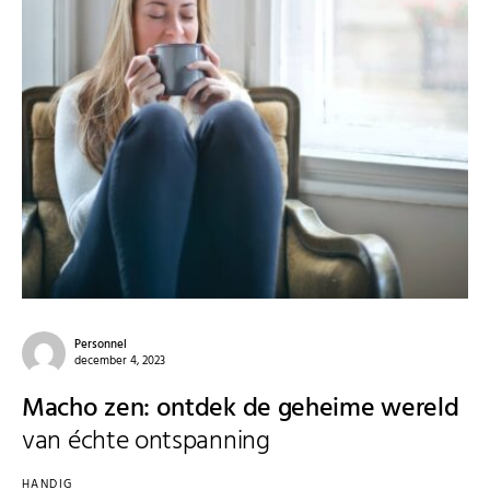
Personnel
december 4, 2023
Macho zen: ontdek de geheime wereld
van échte ontspanning
HANDIG