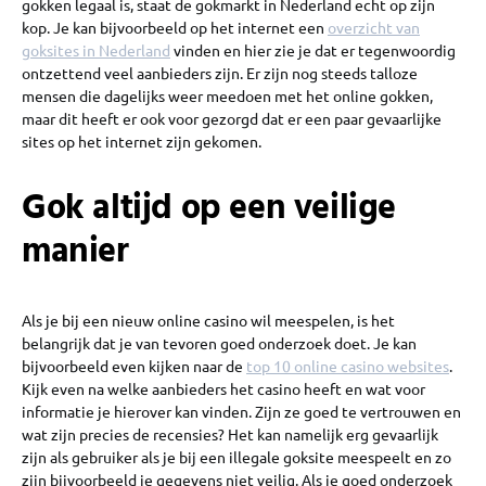
gokken legaal is, staat de gokmarkt in Nederland echt op zijn
kop. Je kan bijvoorbeeld op het internet een
overzicht van
goksites in Nederland
vinden en hier zie je dat er tegenwoordig
ontzettend veel aanbieders zijn. Er zijn nog steeds talloze
mensen die dagelijks weer meedoen met het online gokken,
maar dit heeft er ook voor gezorgd dat er een paar gevaarlijke
sites op het internet zijn gekomen.
Gok altijd op een veilige
manier
Als je bij een nieuw online casino wil meespelen, is het
belangrijk dat je van tevoren goed onderzoek doet. Je kan
bijvoorbeeld even kijken naar de
top 10 online casino websites
.
Kijk even na welke aanbieders het casino heeft en wat voor
informatie je hierover kan vinden. Zijn ze goed te vertrouwen en
wat zijn precies de recensies? Het kan namelijk erg gevaarlijk
zijn als gebruiker als je bij een illegale goksite meespeelt en zo
zijn bijvoorbeeld je gegevens niet veilig. Als je goed onderzoek