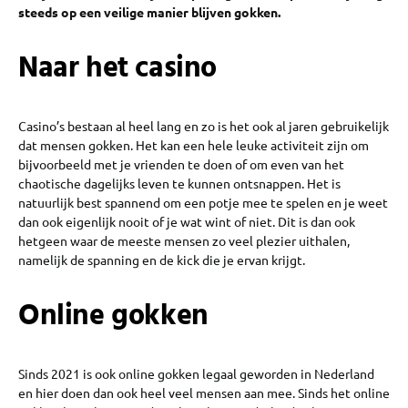
steeds op een veilige manier blijven gokken.
Naar het casino
Casino’s bestaan al heel lang en zo is het ook al jaren gebruikelijk
dat mensen gokken. Het kan een hele leuke activiteit zijn om
bijvoorbeeld met je vrienden te doen of om even van het
chaotische dagelijks leven te kunnen ontsnappen. Het is
natuurlijk best spannend om een potje mee te spelen en je weet
dan ook eigenlijk nooit of je wat wint of niet. Dit is dan ook
hetgeen waar de meeste mensen zo veel plezier uithalen,
namelijk de spanning en de kick die je ervan krijgt.
Online gokken
Sinds 2021 is ook online gokken legaal geworden in Nederland
en hier doen dan ook heel veel mensen aan mee. Sinds het online