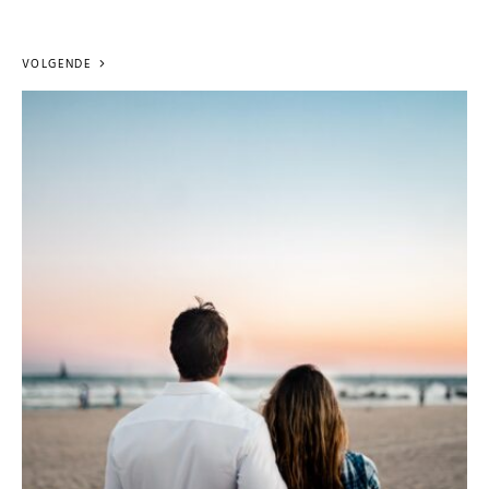
VOLGENDE