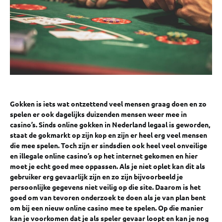
Gokken is iets wat ontzettend veel mensen graag doen en zo
spelen er ook dagelijks duizenden mensen weer mee in
casino’s. Sinds online gokken in Nederland legaal is geworden,
staat de gokmarkt op
zijn kop en zijn er heel erg veel mensen
die mee spelen. Toch zijn er sindsdien ook heel veel onveilige
en illegale online casino’s op het internet gekomen en hier
moet je echt goed mee oppassen. Als je niet oplet kan dit als
gebruiker erg gevaarlijk zijn en zo zijn bijvoorbeeld je
persoonlijke gegevens niet veilig op die site. Daarom is het
goed om van tevoren onderzoek te doen als je van plan bent
om bij een nieuw online casino mee te spelen. Op die manier
kan je voorkomen dat je als speler gevaar loopt en kan je nog