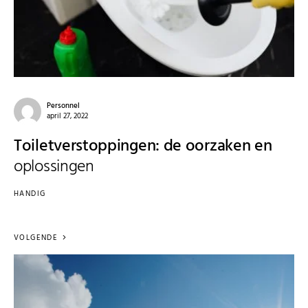
Personnel
april 27, 2022
Toiletverstoppingen: de oorzaken en
oplossingen
HANDIG
VOLGENDE