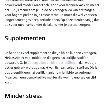
opwekkend middel. Maar toch is het voor mannen vaak de meest
natuurlijk manier om je libido te verhogen. Zo kan het zorgen
voor hogere pieken in je testosteron. Je moet dit wel voor een
langer aaneengesloten periode doen. Op deze manier kan jij dus
ook voor meer seks onder de lakens met je partner zorgen.
Supplementen
Je hebt ook veel supplementen die je libido kunnen verhogen.
Helaas zijn er veel middelen die geen natuurlijke stoffen
bevatten. Ga je
Camagra kopen bij erectiepillen.nl
dan weet je
dat er gebruik wordt gemaakt van lichaamseigen stoffen. Dit is
dus eigenlijk een natuurlijk manier om je libido te verhogen.
Maar toch een gemakkelijke manier die weinig energie en tijd
kost.
Minder stress