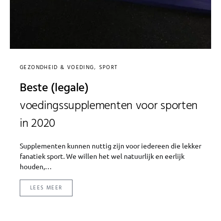
GEZONDHEID & VOEDING
SPORT
Beste (legale)
voedingssupplementen voor sporten
in 2020
Supplementen kunnen nuttig zijn voor iedereen die lekker
fanatiek sport. We willen het wel natuurlijk en eerlijk
houden,…
LEES MEER