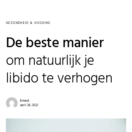
GEZONDHEID & VOEDING
De beste manier
om natuurlijk je
libido te verhogen
Ernest
april 28, 2022