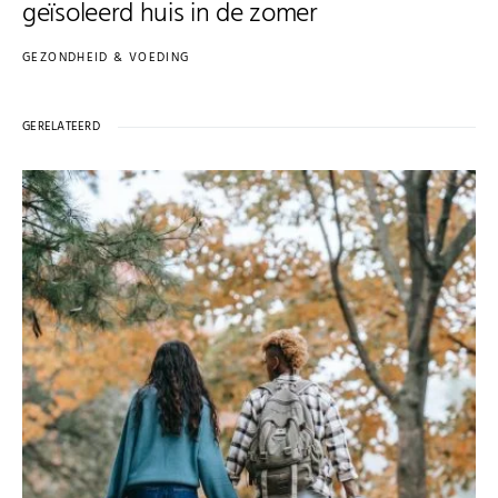
geïsoleerd huis in de zomer
GEZONDHEID & VOEDING
GERELATEERD