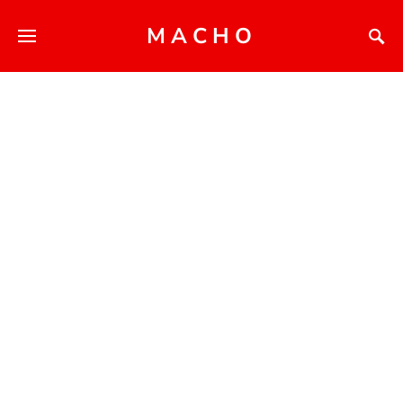
MACHO