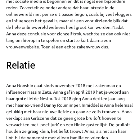
met sociale media is begonnen en dit is nogal een bijzondere
reden. Zo vertelt ze onder andere dat haar intrede in de
onlinewereld niet per se uit passie begon, zoals bij veel vloggers
en Influencers het geval is, maar uit een vooruitziende blik dat
de hele onlinewereld weleens heel groot kon worden. Nadat
Anna deze conclusie voor zichzelf trok, wachtte ze dan ook niet
lang om hierop in te spelen en startte kort daarna een
vrouwenwebsite. Toen al een echte zakenvrouw dus.
Relatie
Anna Nooshin gaat sinds november 2018 met zakenman en
influencer Nassim Zeta. Anna gaf in april 2019 het ja-woord aan
haar grote liefde Nesim. Tot 2018 ging Anna dertien jaar lang
met haar ex-vriend Danny Roumimper. Inmiddel is Anna helemaal
gelukkig met haar nieuwe liefde en gaan ze zelfs trouwen. Anna
verklapt aan Girlscene dat ze geen grote bruiloft hoeven te
verwachten met ‘poef-jurk’ en een flinke gastenlijst. De bruiloft
houden ze graag klein, het liefst trouwt Anna, als het aan haar
ilgt, bij de gemeente met alleen familie en vrienden.