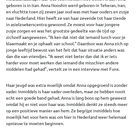
geboren is in Iran. Anna Nooshin werd geboren in Teheran, Iran,
en vluchtte toen zij zeven jaar oud was met haar ouders en zusje
naar Nederland. Hier heeft ze van haar zevende tot haar tiende
in asielzoekerscentra gewoond. Ze moest voor haar jongere
zusje zorgen en was het grootste gedeelte van de tijd op
zichzelf aangewezen. “Ik ken dat niet dat iemand lunch voor je
klaarmaakt en je ophaalt van school.” Daardoor was Anna zich op
jonge leeftijd bewust van het feit dat haar situatie anders was
dan die van vriendjes. “Ik weet niet beter dan dat ik er iets
harder voor moet werken dan iemand die misschien andere
middelen had gehad”, vertelt ze in een interview met Funx.
Haar jeugd was extra moeilijk omdat Anna opgegroeid is zonder
vader. Inmiddels is haar vader overleden, maar ze hebben nooit
echt een goede band gehad. Anna is lang boos op hem geweest
omdat hij er niet voor haar was. Inmiddels denkt ze steeds meer
op een positieve manier aan hem. Ze begrijpt inmiddels hoe
moeilijk het voor hem was om hier in Nederland weer helemaal
opnieuw te moeten beginnen.