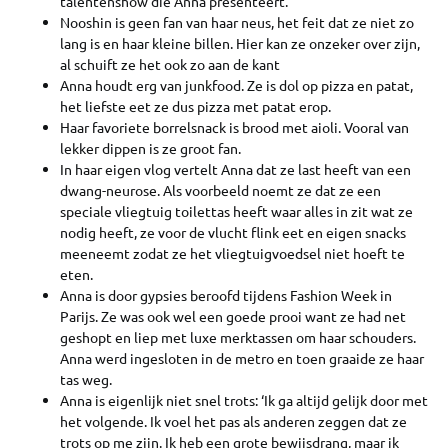
talentenshow die Anna presenteert.
Nooshin is geen fan van haar neus, het feit dat ze niet zo
lang is en haar kleine billen. Hier kan ze onzeker over zijn,
al schuift ze het ook zo aan de kant
Anna houdt erg van junkfood. Ze is dol op pizza en patat,
het liefste eet ze dus pizza met patat erop.
Haar favoriete borrelsnack is brood met aioli. Vooral van
lekker dippen is ze groot fan.
In haar eigen vlog vertelt Anna dat ze last heeft van een
dwang-neurose. Als voorbeeld noemt ze dat ze een
speciale vliegtuig toilettas heeft waar alles in zit wat ze
nodig heeft, ze voor de vlucht flink eet en eigen snacks
meeneemt zodat ze het vliegtuigvoedsel niet hoeft te
eten.
Anna is door gypsies beroofd tijdens Fashion Week in
Parijs. Ze was ook wel een goede prooi want ze had net
geshopt en liep met luxe merktassen om haar schouders.
Anna werd ingesloten in de metro en toen graaide ze haar
tas weg.
Anna is eigenlijk niet snel trots: ‘Ik ga altijd gelijk door met
het volgende. Ik voel het pas als anderen zeggen dat ze
trots op me zijn. Ik heb een grote bewijsdrang, maar ik