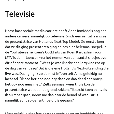
Televisie
Naast haar sociale media carriere heeft Anna inmiddels nog een
andere carriere, namelijk op televisie. Sinds een aantal jaar is ze
de presentatrice van Hollands Next Top Model. De eerste keer
dat ze dit ging presenteren ging helaas niet helemaal soepel. In
de YouTube-serie Koen’s Cocktails van Koen Kardashian voor
MTV is de influencer – na het nemen van een aantal shotjes over
dit gênante moment. “Weet je wat ik echt heel erg vind tot op
de dag van vandaag? Dat is die ene Holland’s Next-uitzending die
live was. Daar ging ik zo de mist in”, vertelt Anna gelukkig nu
lachend. “Ik had het nog nooit gedaan en dan deed het oortje
het ook nog eens niet.” Zelfs eenmaal weer thuis kon de
presentatrice wel door de grond zakken. “Ik dacht toen echt: als
ik nu moet gaan, neem me dan naar de hemel of wat. Dit is
namelijk echt zo gênant hoe dit is gegaan.”
Maar gelukkig ging het daarna steeds beter en inmiddels is ze