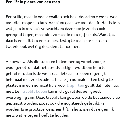
Een lift in plaats van een trap
Een stille, maar in veel gevallen ook best decadente wens: weg
met die trappen in huis. Vanaf nu gaan we met de lift. Het is iets
wat je in luxe villa’s verwacht, en daar kom je ze dan ook
geregeld tegen, maar niet zomaar in een rijtjeshuis. Want tja,
daar is een lift ten eerste best lastig te realiseren, en ten
tweede ook wel érg decadent te noemen.
Alhoewel… Als die trap een belemmering vormt voor je
woongenot, omdat het steeds lastiger wordt om hem te
gebruiken, dan is de wens daar iets aan te doen eigenlijk
helemaal niet zo decadent. En al zijn normale liften lastig te
plaatsen in een normaal huis, voor
trapliften
geldt dat helemaal
niet. Een
traplift kopen
kan in dit geval dus een goede
overweging zijn. Deze traplift kan gewoon op de bestaande trap
geplaatst worden, zodat ook die nog steeds gebruikt kan
worden. Is je grootste wens een lift in huis, is er dus eigenlijk
niets wat je tegen hoeft te houden.