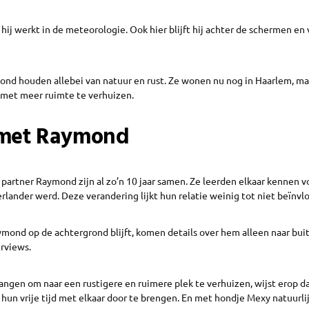
ij werkt in de meteorologie. Ook hier blijft hij achter de schermen en v
d houden allebei van natuur en rust. Ze wonen nu nog in Haarlem, maa
k met meer ruimte te verhuizen.
 met Raymond
artner Raymond zijn al zo’n 10 jaar samen. Ze leerden elkaar kennen
lander werd. Deze verandering lijkt hun relatie weinig tot niet beïnvl
nd op de achtergrond blijft, komen details over hem alleen naar buite
rviews.
angen om naar een rustigere en ruimere plek te verhuizen, wijst erop 
 hun vrije tijd met elkaar door te brengen. En met hondje Mexy natuurlij