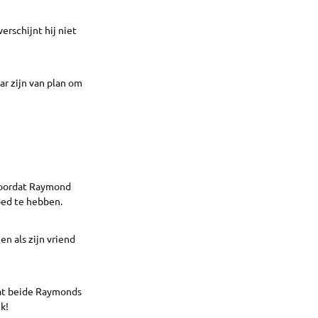
erschijnt hij niet
r zijn van plan om
 voordat Raymond
oed te hebben.
n als zijn vriend
dat beide Raymonds
k!