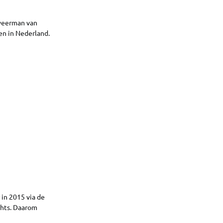
 weerman van
en in Nederland.
in 2015 via de
ghts. Daarom