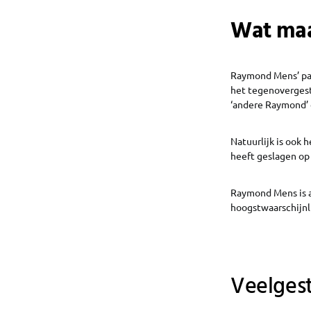
Wat maa
Raymond Mens’ part
het tegenovergest
‘andere Raymond’ 
Natuurlijk is ook
heeft geslagen op 
Raymond Mens is al
hoogstwaarschijnl
Veelges