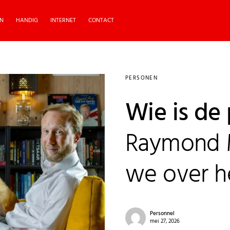
N
HANDIG
INTERNET
CONTACT
PERSONEN
Wie is de
Raymond 
we over 
Personnel
mei 27, 2026