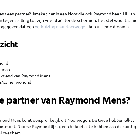
s een partner? Jazeker, het is een Noor die ook Raymond heet. Hij is
n tegenstelling tot zijn vriend achter de schermen. Het stel woont sam
ngegeven dat een
verhuizing naar Noorwegen
hun ultieme droom is.
zicht
mond
rman
vriend van Raymond Mens
s:
samenwonend
de partner van Raymond Mens?
mond Mens komt oorspronkelijk uit Noorwegen. De twee hebben elkaar 
ontmoet. Noorse Raymond lijkt geen behoefte te hebben aan de spotli
l over hem.