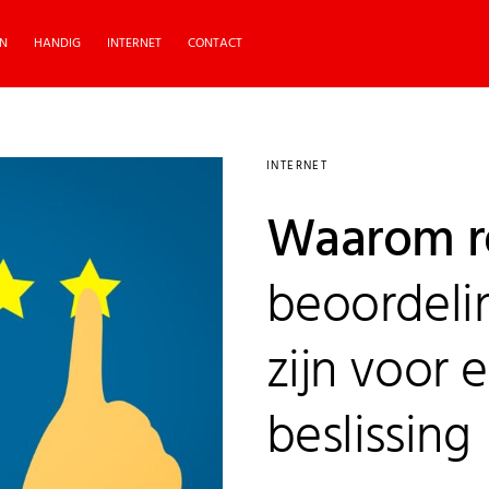
N
HANDIG
INTERNET
CONTACT
INTERNET
Waarom r
beoordelin
zijn voor 
beslissing