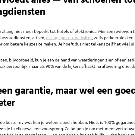
nvloedt alles — van schoenen to
ngdiensten
n allang niet meer beperkt tot hotels of elektronica. Mensen reviewen
, bezorgdiensten, artsen,
datingapps en -websites
, zelfs parkeerplekken.
 om betere keuzes te maken. Je hoeft dus niet telkens zelf het wiel ui
ten, bijvoorbeeld, kun je aan de hand van waarderingen zien of een ser
maak persoonlijk, maar als 90% van de kijkers afhaakt na aflevering drie, 
geen garantie, maar wel een goe
eter
t de beste reviews kun je weleens pech hebben. Niets is 100% gegarand
en je in elk geval een voorsprong. Ze helpen je om met meer vertrouw
eet hoe je ze moet lezen — en een beetje kritisch blijft — dan ben je m