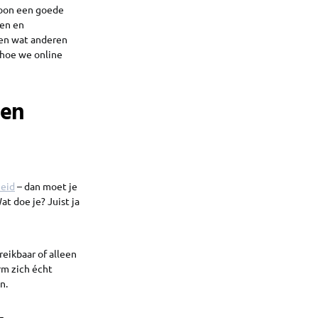
ewoon een goede
gen en
ren wat anderen
 hoe we online
ren
eid
– dan moet je
t doe je? Juist ja
reikbaar of alleen
rm zich écht
n.