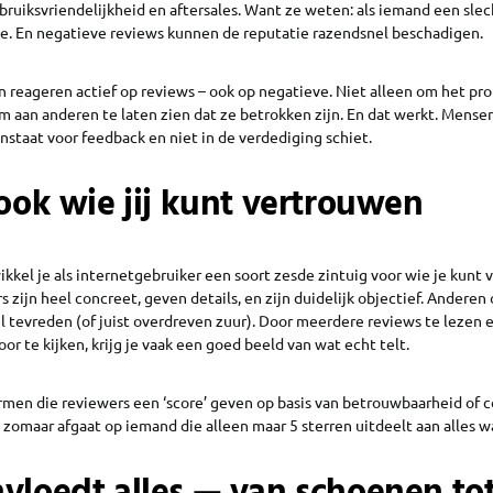
bruiksvriendelijkheid en aftersales. Want ze weten: als iemand een slec
ine. En negatieve reviews kunnen de reputatie razendsnel beschadigen.
 reageren actief op reviews – ook op negatieve. Niet alleen om het pr
m aan anderen te laten zien dat ze betrokken zijn. En dat werkt. Mens
enstaat voor feedback en niet in de verdediging schiet.
 ook wie jij kunt vertrouwen
ikkel je als internetgebruiker een soort zesde zintuig voor wie je kunt
zijn heel concreet, geven details, en zijn duidelijk objectief. Anderen 
el tevreden (of juist overdreven zuur). Door meerdere reviews te lezen 
or te kijken, krijg je vaak een goed beeld van wat echt telt.
formen die reviewers een ‘score’ geven op basis van betrouwbaarheid of c
t zomaar afgaat op iemand die alleen maar 5 sterren uitdeelt aan alles wat