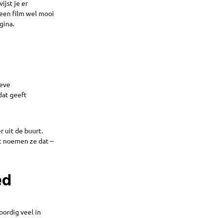
ijst je er
 een film wel mooi
gina.
ieve
dat geeft
r uit de buurt.
ht noemen ze dat –
ed
ordig veel in