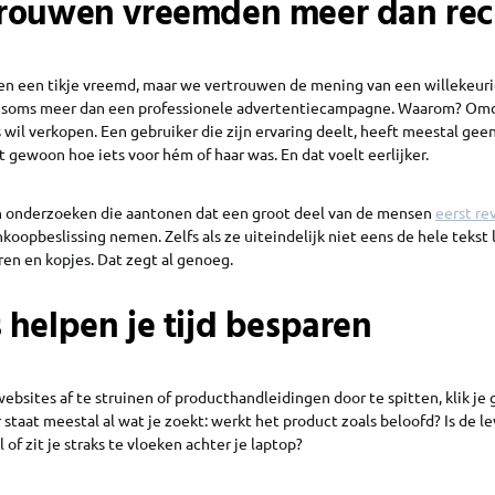
rouwen vreemden meer dan re
ien een tikje vreemd, maar we vertrouwen de mening van een willekeur
r soms meer dan een professionele advertentiecampagne. Waarom? Om
s wil verkopen. Een gebruiker die zijn ervaring deelt, heeft meestal ge
t gewoon hoe iets voor hém of haar was. En dat voelt eerlijker.
ijn onderzoeken die aantonen dat een groot deel van de mensen
eerst re
koopbeslissing nemen. Zelfs als ze uiteindelijk niet eens de hele tekst
ren en kopjes. Dat zegt al genoeg.
 helpen je tijd besparen
 websites af te struinen of producthandleidingen door te spitten, klik j
 staat meestal al wat je zoekt: werkt het product zoals beloofd? Is de l
of zit je straks te vloeken achter je laptop?