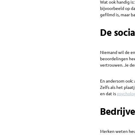
Wat ook handig is: 
bijvoorbeeld op da
gefilmd is, maar ba
De soci
Niemand wil de en
beoordelingen heef
vertrouwen. Je den
En andersom ook: a
Zelfs als het plaa
en dat is
psycholog
Bedrijve
Merken weten heus