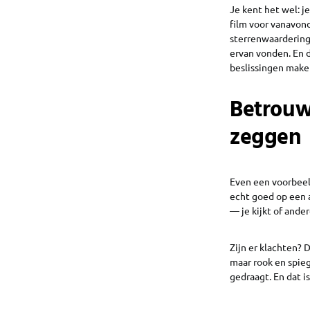
Je kent het wel: j
film voor vanavond
sterrenwaarderinge
ervan vonden. En d
beslissingen make
Betrouw
zeggen
Even een voorbeeld
echt goed op een a
— je kijkt of and
Zijn er klachten? 
maar rook en spieg
gedraagt. En dat i