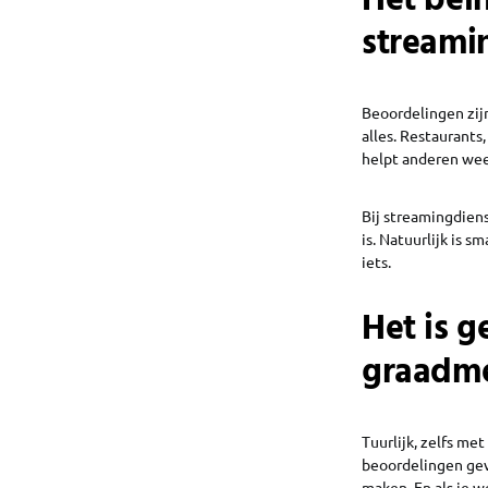
Het beï
streami
Beoordelingen zij
alles. Restaurants
helpt anderen weer
Bij streamingdiens
is. Natuurlijk is s
iets.
Het is 
graadm
Tuurlijk, zelfs me
beoordelingen gev
maken. En als je w