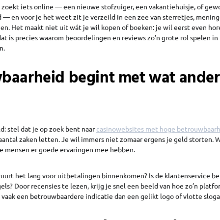
e zoekt iets online — een nieuwe stofzuiger, een vakantiehuisje, of g
 — en voor je het weet zit je verzeild in een zee van sterretjes, menin
n. Het maakt niet uit wát je wil kopen of boeken: je wil eerst even ho
at is precies waarom beoordelingen en reviews zo’n grote rol spelen in
n.
baarheid begint met wat ande
: stel dat je op zoek bent naar
casinowebsites met hoge betrouwbaarh
antal zaken letten. Je wil immers niet zomaar ergens je geld storten. Wa
ere mensen er goede ervaringen mee hebben.
Duurt het lang voor uitbetalingen binnenkomen? Is de klantenservice be
els? Door recensies te lezen, krijg je snel een beeld van hoe zo’n platfo
s vaak een betrouwbaardere indicatie dan een gelikt logo of vlotte sloga