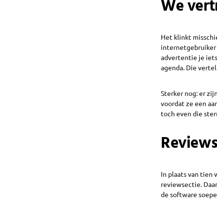
We vert
Het klinkt missch
internetgebruike
advertentie je iet
agenda. Die vertel
Sterker nog: er z
voordat ze een aan
toch even die ster
Reviews
In plaats van tien
reviewsectie. Daar
de software soepel 