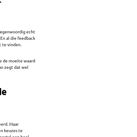
t
 tegenwoordig echt
 En al die feedback
t te vinden.
ie de moeite waard
dan zegt dat wel
de
eerd. Maar
en keuzes te
eestal een heel