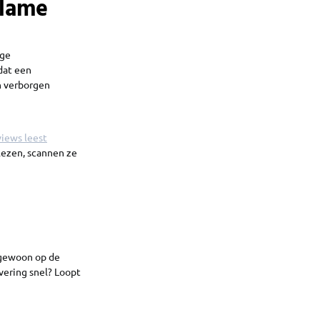
clame
ige
dat een
en verborgen
views leest
 lezen, scannen ze
e gewoon op de
evering snel? Loopt