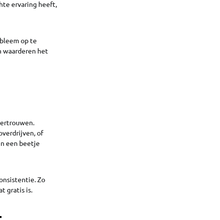
hte ervaring heeft,
obleem op te
en waarderen het
 vertrouwen.
overdrijven, of
en een beetje
onsistentie. Zo
 gratis is.