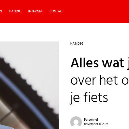
N
HANDIG
INTERNET
CONTACT
HANDIG
Alles wat
over het 
je fiets
Personnel
november 8, 2024