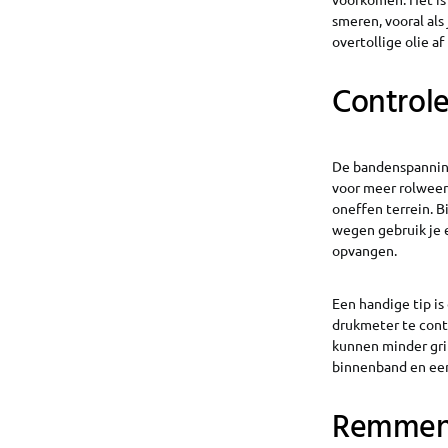
smeren, vooral al
overtollige olie a
Control
De bandenspanning 
voor meer rolweers
oneffen terrein. B
wegen gebruik je 
opvangen.
Een handige tip i
drukmeter te contr
kunnen minder grip
binnenband en een
Remmen 