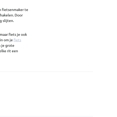
en fietsenmaker te
schakelen. Door
 slijten.
maar fiets je ook
in om je
fiets
 je grote
elke rit een