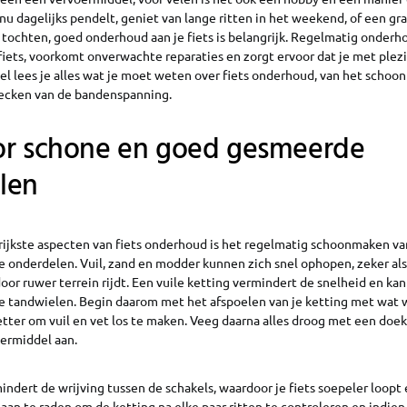
nu dagelijks pendelt, geniet van lange ritten in het weekend, of een gr
 tochten, goed onderhoud aan je fiets is belangrijk. Regelmatig onderh
fiets, voorkomt onverwachte reparaties en zorgt ervoor dat je met plezi
tikel lees je alles wat je moet weten over fiets onderhoud, van het scho
hecken van de bandenspanning.
or schone en goed gesmeerde
len
rijkste aspecten van fiets onderhoud is het regelmatig schoonmaken va
onderdelen. Vuil, zand en modder kunnen zich snel ophopen, zeker als
or ruwer terrein rijdt. Een vuile ketting vermindert de snelheid en ka
 de tandwielen. Begin daarom met het afspoelen van je ketting met wat 
tter om vuil en vet los te maken. Veeg daarna alles droog met een doe
ermiddel aan.
dert de wrijving tussen de schakels, waardoor je fiets soepeler loopt 
aan te raden om de ketting na elke paar ritten te controleren en indie