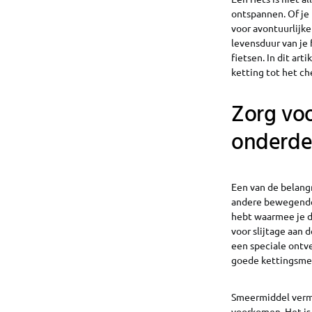
ontspannen. Of je 
voor avontuurlijke
levensduur van je 
fietsen. In dit ar
ketting tot het c
Zorg vo
onderde
Een van de belang
andere bewegende 
hebt waarmee je do
voor slijtage aan
een speciale ontve
goede kettingsme
Smeermiddel vermin
voorkomen. Het is 