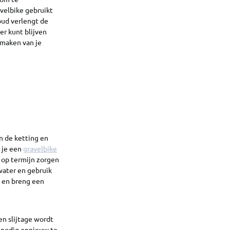
avelbike gebruikt
oud verlengt de
er kunt blijven
onmaken van je
n de ketting en
 je een
gravelbike
n op termijn zorgen
water en gebruik
k en breng een
en slijtage wordt
n nodig opnieuw te