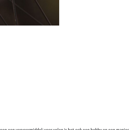
alleen een vervoermiddel; voor velen is het ook een hobby en een manier