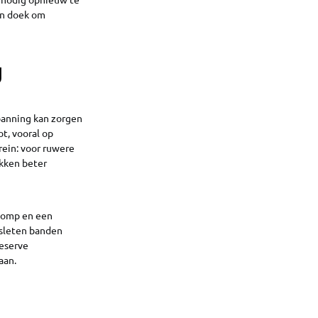
en doek om
g
spanning kan zorgen
t, vooral op
rein: voor ruwere
okken beter
 pomp en een
rsleten banden
reserve
aan.