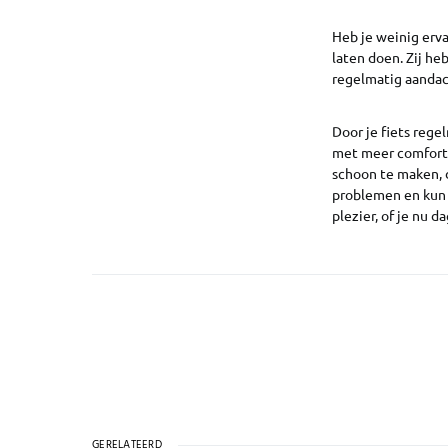
Heb je weinig erva
laten doen. Zij he
regelmatig aandach
Door je fiets rege
met meer comfort 
schoon te maken, 
problemen en kun j
plezier, of je nu d
GERELATEERD