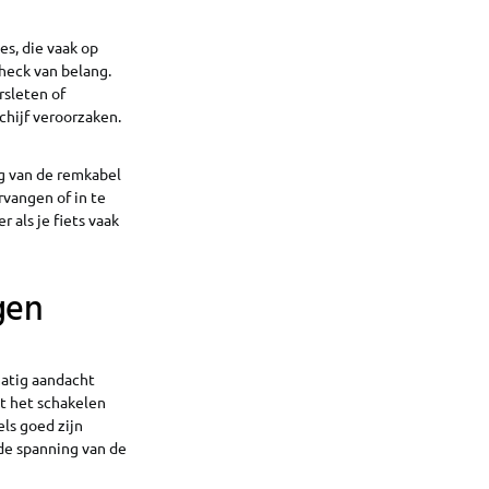
es, die vaak op
heck van belang.
rsleten of
chijf veroorzaken.
g van de remkabel
rvangen of in te
 als je fiets vaak
gen
matig aandacht
at het schakelen
els goed zijn
 de spanning van de