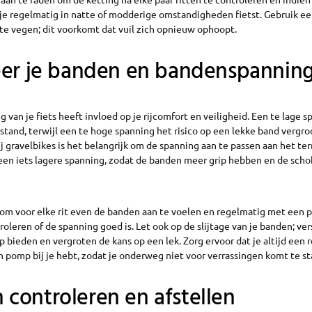
s je regelmatig in natte of modderige omstandigheden fietst. Gebruik e
f te vegen; dit voorkomt dat vuil zich opnieuw ophoopt.
eer je banden en bandenspannin
van je fiets heeft invloed op je rijcomfort en veiligheid. Een te lage 
tand, terwijl een te hoge spanning het risico op een lekke band vergroo
ij gravelbikes is het belangrijk om de spanning aan te passen aan het ter
een iets lagere spanning, zodat de banden meer grip hebben en de sch
s om voor elke rit even de banden aan te voelen en regelmatig met een
oleren of de spanning goed is. Let ook op de slijtage van je banden; ve
 bieden en vergroten de kans op een lek. Zorg ervoor dat je altijd een 
 pomp bij je hebt, zodat je onderweg niet voor verrassingen komt te st
controleren en afstellen