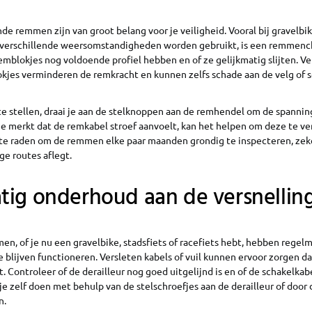
e remmen zijn van groot belang voor je veiligheid. Vooral bij gravelbik
verschillende weersomstandigheden worden gebruikt, is een remmenc
emblokjes nog voldoende profiel hebben en of ze gelijkmatig slijten. Ve
kjes verminderen de remkracht en kunnen zelfs schade aan de velg of s
e stellen, draai je aan de stelknoppen aan de remhendel om de spannin
 je merkt dat de remkabel stroef aanvoelt, kan het helpen om deze te ve
 te raden om de remmen elke paar maanden grondig te inspecteren, zeker
ge routes aflegt.
tig onderhoud aan de versnellin
en, of je nu een gravelbike, stadsfiets of racefiets hebt, hebben regel
 blijven functioneren. Versleten kabels of vuil kunnen ervoor zorgen d
. Controleer of de derailleur nog goed uitgelijnd is en of de schakelkab
 je zelf doen met behulp van de stelschroefjes aan de derailleur of door
n.